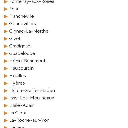
Fontenay-aux-Roses
Four
Francheville
Gennevilliers
Gignac-La-Nerthe
Givet
Gradignan
Guadeloupe
Hénin-Beaumont
Haubourdin
Houilles
Hyères
Illkirch-Graffenstaden
Issy-Les-Moulineaux
L’Isle-Adam
La Ciotat
La-Roche-sur-Yon
Lannion