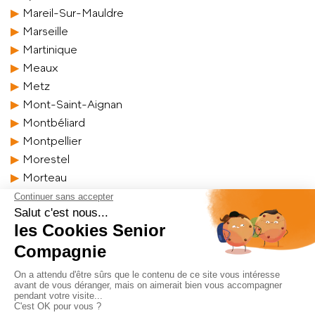
Mareil-Sur-Mauldre
Marseille
Martinique
Meaux
Metz
Mont-Saint-Aignan
Montbéliard
Montpellier
Morestel
Morteau
Nîmes
Nancy
Nanterre
Nantes Nord
Nantes Sud
Neuilly-sur-Marne
Neuilly-Sur-Seine