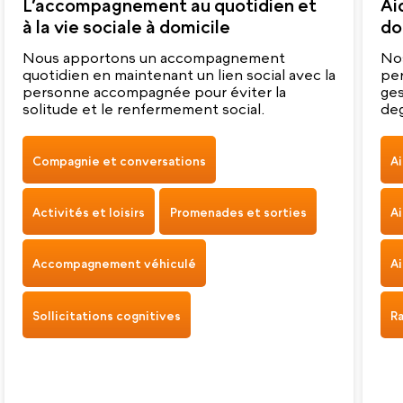
L’accompagnement au quotidien et
Ai
à la vie sociale à domicile
do
Nous apportons un accompagnement
Nos
quotidien en maintenant un lien social avec la
per
personne accompagnée pour éviter la
ges
solitude et le renfermement social.
deg
ass
Compagnie et conversations
Ai
Activités et loisirs
Promenades et sorties
Ai
Accompagnement véhiculé
Ai
Sollicitations cognitives
R