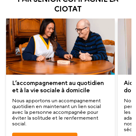
CIOTAT
L’accompagnement au quotidien
Aide
et à la vie sociale à domicile
domi
Nous apportons un accompagnement
Nos a
quotidien en maintenant un lien social
pers
avec la personne accompagnée pour
les g
éviter la solitude et le renfermement
adap
social.
nos a
sécur