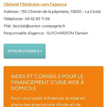
Obtenir l’itinéraire vers l’agence
Adresse
: 150 Chemin de la pépinière, 13600 - La Ciotat
Téléphone
: 04 42 83 11 69
Mail
: laciotat@senior-compagnie.fr
Responsable d’agence
: GUICHARDON Damien
APPELER L’AGENCE
AIDES ET CONSEILS POUR LE
FINANCEMENT D’UNE AIDE À
DOMICILE
Pour vous aider à financer la mise en
place des prestations d’aide et de