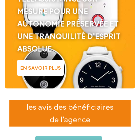
MESURE POUR UNE
AUTONOMIE PRÉSERVÉE ET
UNE TRANQUILITÉ D'ESPRIT
ABSOLUE
EN SAVOIR PLUS
les avis des bénéficiaires
de l’agence