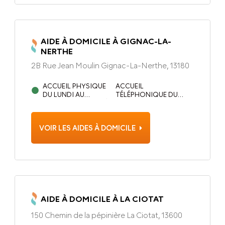
AIDE À DOMICILE À GIGNAC-LA-
NERTHE
2B Rue Jean Moulin Gignac-La-Nerthe, 13180
ACCUEIL PHYSIQUE
ACCUEIL
DU LUNDI AU
TÉLÉPHONIQUE DU
VENDREDI DE 8H30 À
LUNDI AU VENDREDI DE
12H30 ET 14H00 À
8H30 À 12H30 ET 14H00
17H00
À 17H00
VOIR LES AIDES À DOMICILE
AIDE À DOMICILE À LA CIOTAT
150 Chemin de la pépinière La Ciotat, 13600