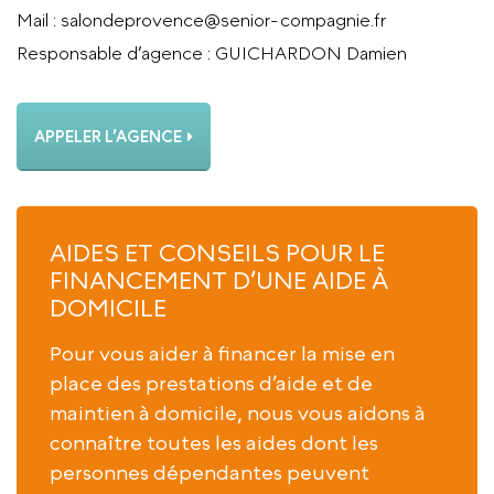
Mail
: salondeprovence@senior-compagnie.fr
Responsable d’agence
: GUICHARDON Damien
APPELER L’AGENCE
AIDES ET CONSEILS POUR LE
FINANCEMENT D’UNE AIDE À
DOMICILE
Pour vous aider à financer la mise en
place des prestations d’aide et de
maintien à domicile, nous vous aidons à
connaître toutes les aides dont les
personnes dépendantes peuvent