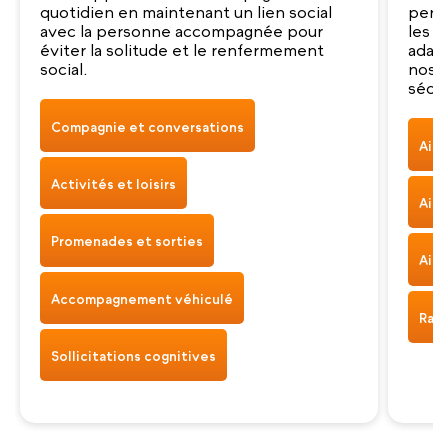
quotidien en maintenant un lien social
pers
avec la personne accompagnée pour
les g
éviter la solitude et le renfermement
adap
social.
nos a
sécur
Compagnie et conversations
Aide
Activités et loisirs
Aide
Promenades et sorties
Aide
Accompagnement véhiculé
Rapp
Sollicitations cognitives