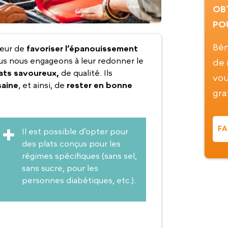
OB
PO
Bén
cœur de
favoriser l’épanouissement
ous nous engageons à leur redonner le
de 
ats savoureux,
de qualité. Ils
vou
saine
, et ainsi, de
rester en bonne
gra
FA
Il est possible d’opter pour
des plats conçus pour les
régimes spécifiques (sans sel,
sans sucre, pour les
personnes diabétiques, etc.).