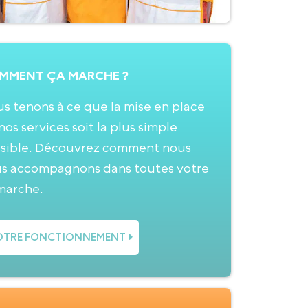
MMENT ÇA MARCHE ?
s tenons à ce que la mise en place
nos services soit la plus simple
sible. Découvrez comment nous
s accompagnons dans toutes votre
marche.
TRE FONCTIONNEMENT