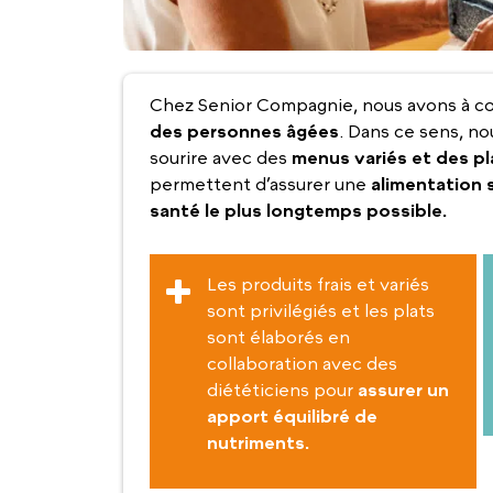
Chez Senior Compagnie, nous avons à 
des personnes âgées
. Dans ce sens, n
sourire avec des
menus variés et des pl
permettent d’assurer une
alimentation 
santé le plus longtemps possible.
Les produits frais et variés
sont privilégiés et les plats
sont élaborés en
collaboration avec des
diététiciens pour
assurer un
apport équilibré de
nutriments.