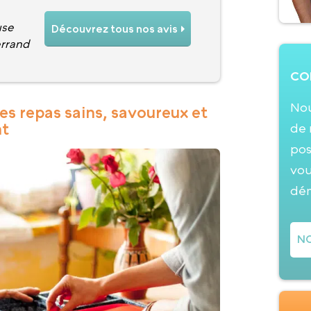
use
Découvrez tous nos avis
rrand
CO
Nou
des repas sains, savoureux et
nt
de 
pos
vou
dé
NO