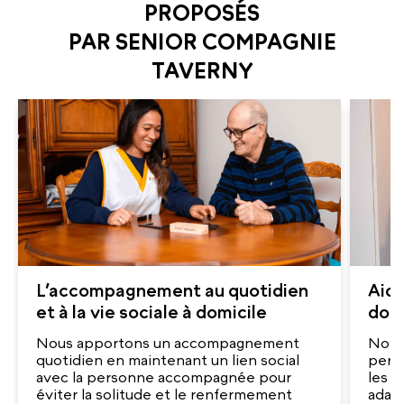
PROPOSÉS
PAR SENIOR COMPAGNIE
TAVERNY
L’accompagnement au quotidien
Aide
et à la vie sociale à domicile
domi
Nous apportons un accompagnement
Nos a
quotidien en maintenant un lien social
pers
avec la personne accompagnée pour
les g
éviter la solitude et le renfermement
adap