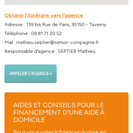
Obtenir l’itinéraire vers l’agence
Adresse
: 139 bis Rue de Paris, 95150 - Taverny
Téléphone
: 09 81 71 20 52
Mail
: mathieu.septier@senior-compagnie.fr
Responsable d’agence
: SEPTIER Mathieu
APPELER L’AGENCE
AIDES ET CONSEILS POUR LE
FINANCEMENT D’UNE AIDE À
DOMICILE
Pour vous aider à financer la mise en