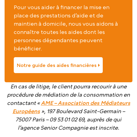
Pour vous aider à financer la mise en
place des prestations d’aide et de
maintien à domicile, nous vous aidons à
connaître toutes les aides dont les
personnes dépendantes peuvent
bénéficier.
Notre guide des aides financières
En cas de litige, le client pourra recourir à une
procédure de médiation de la consommation en
contactant «
AME – Association des Médiateurs
Européens
», 197 Boulevard Saint-Germain –
75007 Paris – 09 53 01 02 69, auprès de qui
l’agence Senior Compagnie est inscrite.