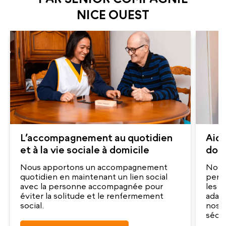
NICE OUEST
L’accompagnement au quotidien
Aide
et à la vie sociale à domicile
domi
Nous apportons un accompagnement
Nos a
quotidien en maintenant un lien social
pers
avec la personne accompagnée pour
les g
éviter la solitude et le renfermement
adap
social.
nos a
sécur