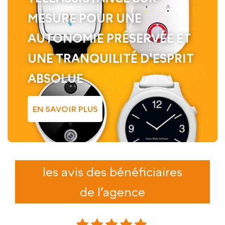
MESURE POUR UNE
AUTONOMIE PRÉSERVÉE ET
UNE TRANQUILITÉ D'ESPRIT
ABSOLUE
EN SAVOIR PLUS
les avis des bénéficiaires
de l’agence