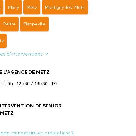
n
Marly
Metz
Montigny-lès-Metz
Peltre
Plappeville
tz
nes d’interventions
E L’AGENCE DE METZ
i : 9h -12h30 / 13h30 -17h
INTERVENTION DE SENIOR
 METZ
ode mandataire et prestataire ?