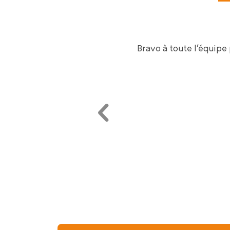
 dans un esprit jovial.
Merci à
Senior Compagnie in
aides et soutien apport
par les professionnel
respectées avec grand
vivement et remercie 