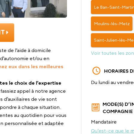
Le Ban-Saint-Marti
Moulins-lès-Metz
IT
Saint-Julien-lès-Me
ste de l’aide à domicile
Voir toutes les zo
d’autonomie et/ou en
hez eux dans les meilleures
HORAIRES D
Du lundi au vendred
ites le choix de l’expertise
fassiez appel à notre agence
 d’auxiliaires de vie sont
MODE(S) D’
pondre à chaque situation.
COMPAGNIE
sentes au quotidien pour vous
Mandataire
on personnalisée et adaptée
Qu’est-ce que le m