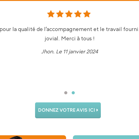
tervient au domicile de mes parents depuis quelques mo
ée au quotidien sont très satisfaisants que ce soit par le
s administratifs.
Les contacts sont fluides et réguliers. L
s soin par les professionnels de terrain comme administ
grandement toute l’équipe mise en place auprès de mes
sans faille de l’équipe administrative.
VANDEVELDE . Le 10 avril 2025
DONNEZ VOTRE AVIS ICI