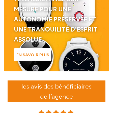
MESURE POUR UNE
AUTONOMIE PRÉSERVÉE ET
UNE TRANQUILITÉ D'ESPRIT
ABSOLUE
EN SAVOIR PLUS
les avis des bénéficiaires
de l’agence