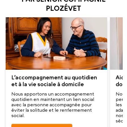
PLOZÉVET
L’accompagnement au quotidien
Aide
et à la vie sociale à domicile
domi
Nous apportons un accompagnement
Nos a
quotidien en maintenant un lien social
pers
avec la personne accompagnée pour
les g
éviter la solitude et le renfermement
adap
social.
nos a
sécur