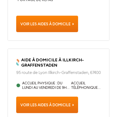
VOIR LES AIDES À DOMICILE
AIDE À DOMICILE À ILLKIRCH-
GRAFFENSTADEN
95 route de Lyon Illkirch-Graffenstaden, 67400
ACCUEIL PHYSIQUE : DU
ACCUEIL
LUNDI AU VENDREDI DE 9H00
TÉLÉPHONIQUE :
À 12H30 ET DE 14H00 À 17H00.
DU LUNDI AU
LE JEUDI SUR RENDEZ-VOUS.
VENDREDI DE
9H00 À 17H00.
VOIR LES AIDES À DOMICILE