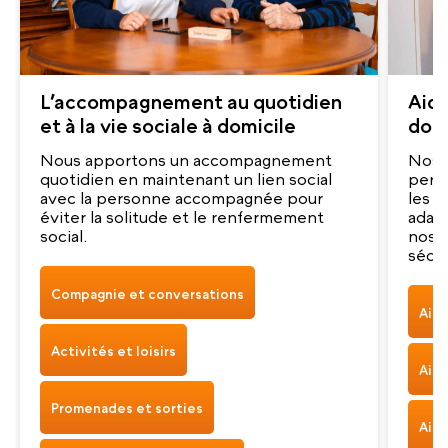
L’accompagnement au quotidien
Aide
et à la vie sociale à domicile
domi
Nous apportons un accompagnement
Nos a
quotidien en maintenant un lien social
pers
avec la personne accompagnée pour
les g
éviter la solitude et le renfermement
adap
social.
nos a
sécur
Compagnie et conversations
Aide
Activités et loisirs
Aide
Promenades et sorties
Aide