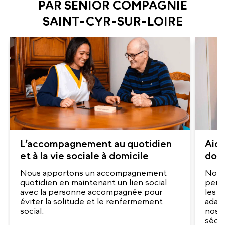
PAR SENIOR COMPAGNIE
SAINT-CYR-SUR-LOIRE
L’accompagnement au quotidien
Aide
et à la vie sociale à domicile
domi
Nous apportons un accompagnement
Nos a
quotidien en maintenant un lien social
pers
avec la personne accompagnée pour
les g
éviter la solitude et le renfermement
adap
social.
nos a
sécur