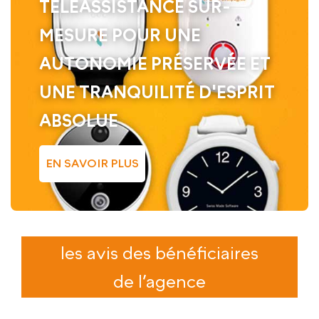
TÉLÉASSISTANCE SUR-
MESURE POUR UNE
AUTONOMIE PRÉSERVÉE ET
UNE TRANQUILITÉ D'ESPRIT
ABSOLUE
EN SAVOIR PLUS
les avis des bénéficiaires
de l’agence