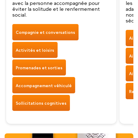
avec la personne accompagnée pour
les g
éviter la solitude et le renfermement
adap
social.
nos a
sécur
Compagnie et conversations
Aide
Activités et loisirs
Aide
Promenades et sorties
Aide
Accompagnement véhiculé
Rapp
Sollicitations cognitives