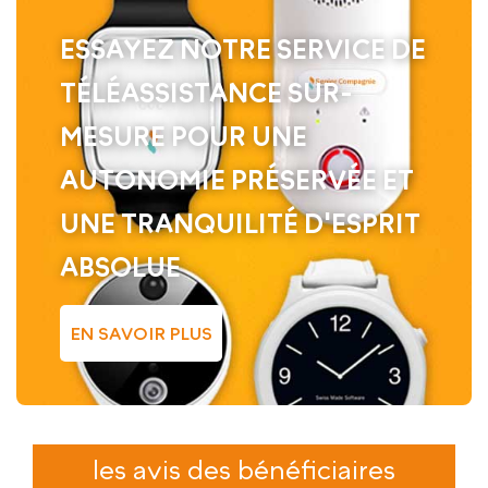
ESSAYEZ NOTRE SERVICE DE
TÉLÉASSISTANCE SUR-
MESURE POUR UNE
AUTONOMIE PRÉSERVÉE ET
UNE TRANQUILITÉ D'ESPRIT
ABSOLUE
EN SAVOIR PLUS
les avis des bénéficiaires