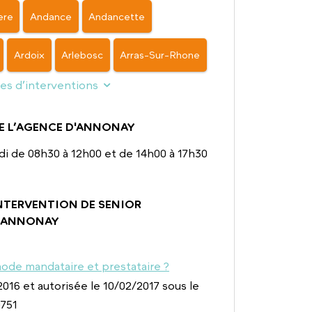
ere
Andance
Andancette
Ardoix
Arlebosc
Arras-Sur-Rhone
nes d’interventions
E L’AGENCE D'ANNONAY
di de 08h30 à 12h00 et de 14h00 à 17h30
INTERVENTION DE SENIOR
 ANNONAY
ode mandataire et prestataire ?
016 et autorisée le 10/02/2017 sous le
751