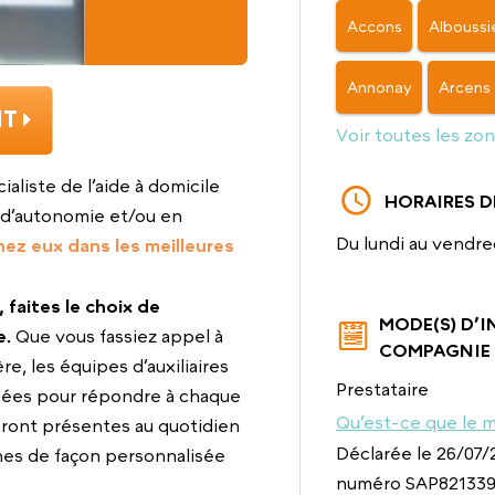
Accons
Alboussi
Annonay
Arcens
IT
Voir toutes les zo
ialiste de l’aide à domicile
HORAIRES D
d’autonomie et/ou en
Du lundi au vendre
hez eux dans les meilleures
, faites le choix de
MODE(S) D’
e.
Que vous fassiez appel à
COMPAGNIE
e, les équipes d’auxiliaires
Prestataire
rmées pour répondre à chaque
Qu’est-ce que le m
seront présentes au quotidien
Déclarée le 26/07/2
hes de façon personnalisée
numéro SAP821339