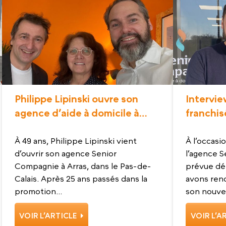
Philippe Lipinski ouvre son
Intervi
agence d’aide à domicile à
franchis
Arras
Chinon
À 49 ans, Philippe Lipinski vient
À l’occasi
d’ouvrir son agence Senior
l’agence 
Compagnie à Arras, dans le Pas-de-
prévue déb
Calais. Après 25 ans passés dans la
avons ren
promotion...
son nouvea
VOIR L’ARTICLE
VOIR L’A