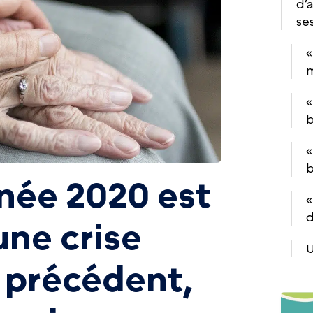
d’
se
«
m
«
b
«
b
nnée 2020 est
«
d
ne crise
U
s précédent,