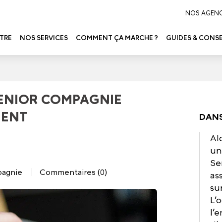
NOS AGEN
TRE
NOS SERVICES
COMMENT ÇA MARCHE ?
GUIDES & CONSE
 SENIOR COMPAGNIE
MENT
DANS
Al
un
Se
pagnie
Commentaires (0)
as
su
L’
l’