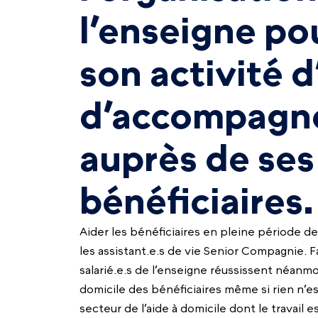
l’enseigne po
son activité d
d’accompagn
auprès de ses
bénéficiaires.
Aider les bénéficiaires en pleine période d
les assistant.e.s de vie Senior Compagnie. Fa
salarié.e.s de l’enseigne réussissent néanmo
domicile des bénéficiaires même si rien n’es
secteur de l’aide à domicile dont le travail e