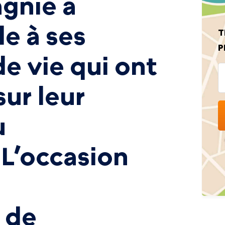
gnie a
le à ses
T
P
de vie qui ont
sur leur
u
L’occasion
n de