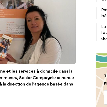
Ras
bé
La
l’
do
nne
et les
services à domicile
dans la
T
ommunes, Senior Compagnie annonce
P
à la direction de l’agence basée dans