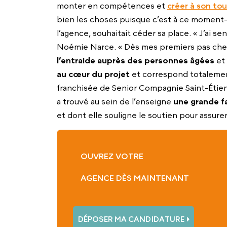
monter en compétences et
créer à son tou
bien les choses puisque c’est à ce moment-l
l’agence, souhaitait céder sa place. « J’ai se
Noémie Narce. « Dès mes premiers pas ch
l’entraide auprès des personnes âgées
et 
au cœur du projet
et correspond totalement
franchisée de Senior Compagnie Saint-Étienn
a trouvé au sein de l’enseigne
une grande fam
et dont elle souligne le soutien pour assurer
OUVREZ VOTRE
AGENCE DÈS MAINTENANT
DÉPOSER MA CANDIDATURE