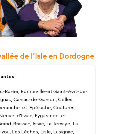
vallée de l’Isle en Dordogne
vantes
:
c-Burée, Bonneville-et-Saint-Avit-de-
gnac, Carsac-de-Gurson, Celles,
beranche-et-Epéluche, Coutures,
-Neuve-d'Issac, Eygurande-et-
rand-Brassac, Issac, La Jemaye, La
ou, Les Lèches, Lisle, Lusignac,