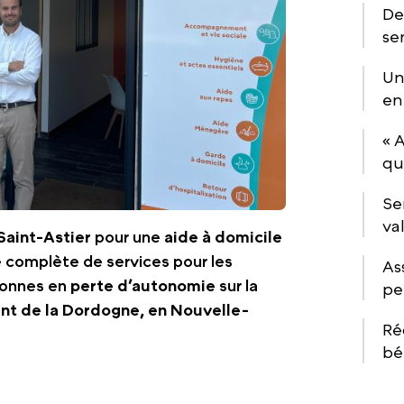
De
se
Un
en
« 
qu
Se
va
Saint-Astier
pour une
aide à domicile
complète de services pour les
As
sonnes en
perte d’autonomie
sur la
pe
nt de la Dordogne,
en
Nouvelle-
Ré
bé