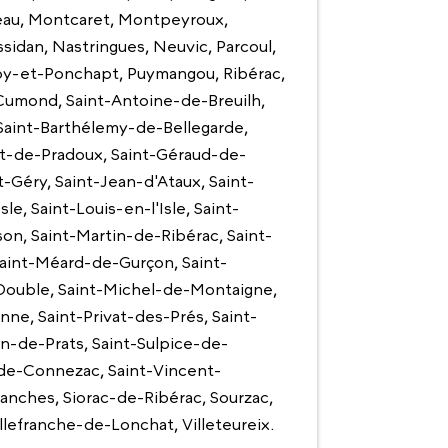
eau, Montcaret, Montpeyroux,
dan, Nastringues, Neuvic, Parcoul,
Foy-et-Ponchapt, Puymangou, Ribérac,
Cumond, Saint-Antoine-de-Breuilh,
, Saint-Barthélemy-de-Bellegarde,
nt-de-Pradoux, Saint-Géraud-de-
-Géry, Saint-Jean-d'Ataux, Saint-
e, Saint-Louis-en-l'Isle, Saint-
on, Saint-Martin-de-Ribérac, Saint-
Saint-Méard-de-Gurçon, Saint-
ouble, Saint-Michel-de-Montaigne,
ne, Saint-Privat-des-Prés, Saint-
in-de-Prats, Saint-Sulpice-de-
-de-Connezac, Saint-Vincent-
vanches, Siorac-de-Ribérac, Sourzac,
llefranche-de-Lonchat, Villeteureix.