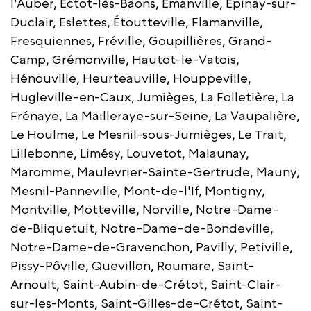
l'Auber, Éctot-lès-Baons, Émanville, Épinay-sur-
Duclair, Eslettes, Étoutteville, Flamanville,
Fresquiennes, Fréville, Goupillières, Grand-
Camp, Grémonville, Hautot-le-Vatois,
Hénouville, Heurteauville, Houppeville,
Hugleville-en-Caux, Jumièges, La Folletière, La
Frénaye, La Mailleraye-sur-Seine, La Vaupalière,
Le Houlme, Le Mesnil-sous-Jumièges, Le Trait,
Lillebonne, Limésy, Louvetot, Malaunay,
Maromme, Maulevrier-Sainte-Gertrude, Mauny,
Mesnil-Panneville, Mont-de-l'If, Montigny,
Montville, Motteville, Norville, Notre-Dame-
de-Bliquetuit, Notre-Dame-de-Bondeville,
Notre-Dame-de-Gravenchon, Pavilly, Petiville,
Pissy-Pôville, Quevillon, Roumare, Saint-
Arnoult, Saint-Aubin-de-Crétot, Saint-Clair-
sur-les-Monts, Saint-Gilles-de-Crétot, Saint-