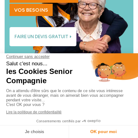
VOS BESOINS
FAIRE UN DEVIS GRATUIT
Dernière mise à jour le 07/02/2026
Nathan PARPINELLI
Expert SEO chez Senior
Compagnie, Nathan conçoit et
rédige des contenus
pédagogiques sur l’aide à
domicile, le grand âge, le