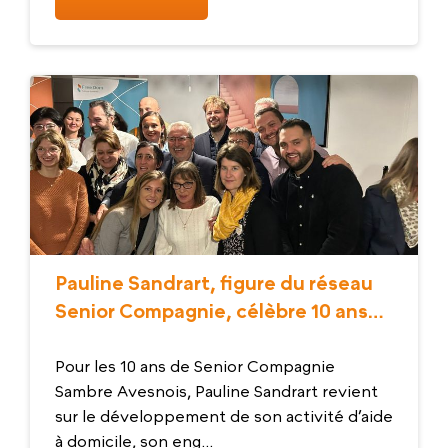
Pauline Sandrart, figure du réseau
Senior Compagnie, célèbre 10 ans
d’engagement dans la Sambre-
Avesnois
Pour les 10 ans de Senior Compagnie
Sambre Avesnois, Pauline Sandrart revient
sur le développement de son activité d’aide
à domicile, son eng...