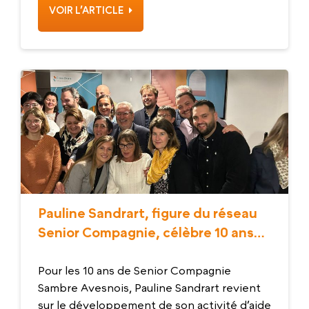
VOIR L’ARTICLE
Pauline Sandrart, figure du réseau
Senior Compagnie, célèbre 10 ans
d’engagement dans la Sambre-
Avesnois
Pour les 10 ans de Senior Compagnie
Sambre Avesnois, Pauline Sandrart revient
sur le développement de son activité d’aide