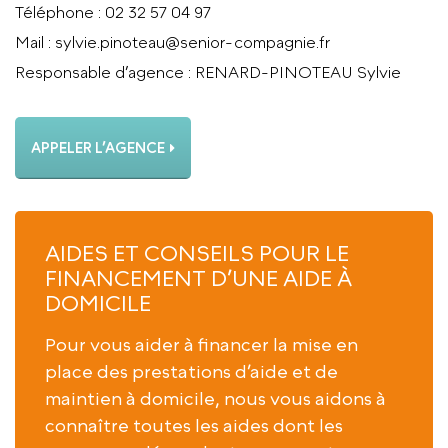
Téléphone
: 02 32 57 04 97
Mail
: sylvie.pinoteau@senior-compagnie.fr
Responsable d’agence
: RENARD-PINOTEAU Sylvie
APPELER L’AGENCE
AIDES ET CONSEILS POUR LE
FINANCEMENT D’UNE AIDE À
DOMICILE
Pour vous aider à financer la mise en
place des prestations d’aide et de
maintien à domicile, nous vous aidons à
connaître toutes les aides dont les