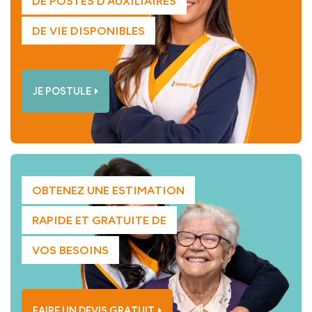
DE POSTES D’AUXILIAIRES
DE VIE DISPONIBLES
JE POSTULE
OBTENEZ UNE ESTIMATION
RAPIDE ET GRATUITE DE
VOS BESOINS
FAIRE UN DEVIS GRATUIT