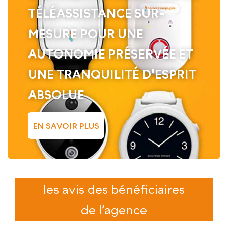
TÉLÉASSISTANCE SUR-
MESURE POUR UNE
AUTONOMIE PRÉSERVÉE ET
UNE TRANQUILITÉ D'ESPRIT
ABSOLUE
EN SAVOIR PLUS
les avis des bénéficiaires
de l’agence