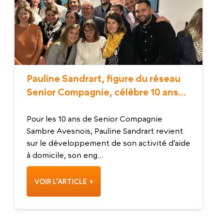
Pauline Sandrart, figure du réseau
Senior Compagnie, célèbre 10 ans
d’engagement dans la Sambre-
Avesnois
Pour les 10 ans de Senior Compagnie
Sambre Avesnois, Pauline Sandrart revient
sur le développement de son activité d’aide
à domicile, son eng...
VOIR L’ARTICLE