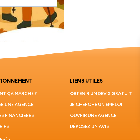
TIONNEMENT
LIENS UTILES
T ÇA MARCHE ?
OBTENIR UN DEVIS GRATUIT
R UNE AGENCE
JE CHERCHE UN EMPLOI
ES FINANCIÈRES
OUVRIR UNE AGENCE
RIFS
DÉPOSEZ UN AVIS
ERVÉS