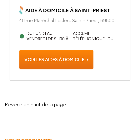
AIDE À DOMICILE À SAINT-PRIEST
40 rue Maréchal Leclerc Saint-Priest, 69800
DU LUNDI AU
ACCUEIL
VENDREDI DE 9H00 À
TÉLÉPHONIQUE : DU
12H30 ET DE 13H30 À
LUNDI AU VENDREDI, DE
17H00
8H À 20H
VOIR LES AIDES À DOMICILE
Revenir en haut de la page