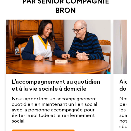
PAR SENIOR COMPAGNIE
BRON
L’accompagnement au quotidien
Aide
et à la vie sociale à domicile
domi
Nous apportons un accompagnement
Nos a
quotidien en maintenant un lien social
pers
avec la personne accompagnée pour
les g
éviter la solitude et le renfermement
adap
social.
nos a
sécur