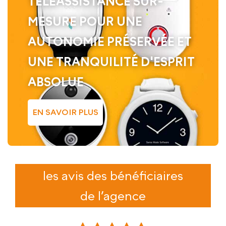
TÉLÉASSISTANCE SUR-
MESURE POUR UNE
AUTONOMIE PRÉSERVÉE ET
UNE TRANQUILITÉ D'ESPRIT
ABSOLUE
EN SAVOIR PLUS
les avis des bénéficiaires
de l’agence