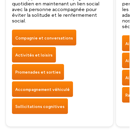
quotidien en maintenant un lien social
pers
avec la personne accompagnée pour
les g
éviter la solitude et le renfermement
adap
social.
nos a
sécur
Compagnie et conversations
Aide
Activités et loisirs
Aide
Promenades et sorties
Aide
Accompagnement véhiculé
Rapp
Sollicitations cognitives