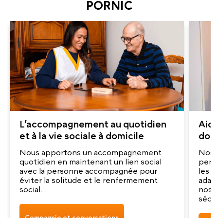
PORNIC
L’accompagnement au quotidien
Aide
et à la vie sociale à domicile
domi
Nous apportons un accompagnement
Nos a
quotidien en maintenant un lien social
pers
avec la personne accompagnée pour
les g
éviter la solitude et le renfermement
adap
social.
nos a
sécur
Compagnie et conversations