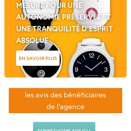
MESURE POUR UNE
AUTONOMIE PRÉSERVÉE ET
UNE TRANQUILITÉ D'ESPRIT
ABSOLUE
EN SAVOIR PLUS
les avis des bénéficiaires
de l’agence
DONNEZ VOTRE AVIS ICI